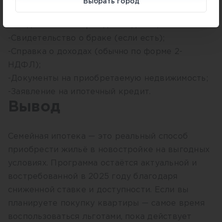
Выбрать город
-Паспорт обоих супругов;
-Свидетельства о рождении детей;
-Свидетельство о браке (если есть);
-Справка о доходах (обычно по форме 2-
НДФЛ);
-Документы на приобретаемую недвижимость;
-Заявление на ипотечный кредит.
Вывод
Семейная ипотека — это реальный способ
приобрести жильё в новостройке на выгодных
условиях. Программа остаётся актуальной и
востребованной в 2025 году благодаря
сниженной ставке и доступности. Если вы
планируете покупку квартиры — самое время
воспользоваться льготами, пока действует