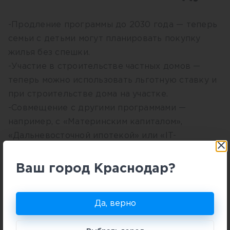
-Продление программы до 2030 года — теперь
семьи с детьми могут планировать покупку
жилья без спешки.
-Участие в строительстве частных домов —
теперь можно использовать льготную ставку и
при строительстве дома на участке.
-Совмещение с другими программами —
например, с «Материнским капиталом»,
«Дальневосточной ипотекой» или «IT-
ипотекой» (при наличии права на обе
программы).
Ваш город Краснодар?
Документы, которые
Да, верно
понадобятся