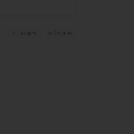
и
На карте
Списком