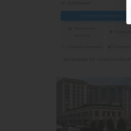
ул. Дубравная
Смотреть планировки
Рассчитать
В избра
ипотеку
Показать контакты
Показать
Застройщик СК «СпецСтройКуб