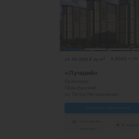
2
II 2020 — IV
от 45 000
₽
за м
«Лучший»
Краснодар
Прикубанский
ул. Петра Метальникова
Смотреть планировки
Рассчитать
В избра
ипотеку