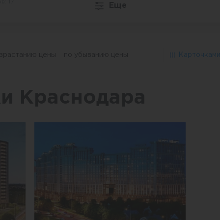
в: 17
Еще
озрастанию цены
по убыванию цены
Карточкам
и Краснодара