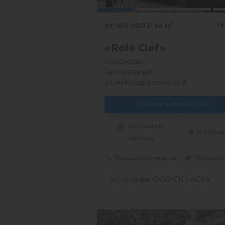
2
I
от 160 000
₽
за м
«Role Clef»
Краснодар
Центральный
ул.им.Кондратенко Н.И.
Смотреть планировки
Рассчитать
В избра
ипотеку
Показать контакты
Показать
Застройщик ООО СК «АСК»