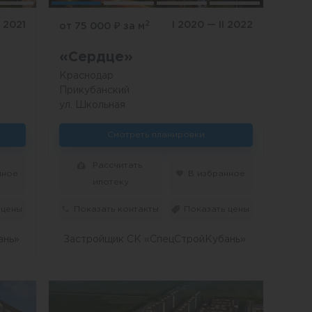
2
II 2021
I 2020 — II 2022
от 75 000
₽
за м
«Сердце»
Краснодар
Прикубанский
ул. Школьная
Смотреть планировки
Рассчитать
нное
В избранное
ипотеку
 цены
Показать контакты
Показать цены
ань»
Застройщик СК «СпецСтройКубань»