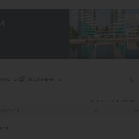
и
одар
Зарубежная
К
Цена от - до (в рублях)
ведите...
льтр