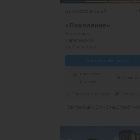
2
I
от 42 000
₽
за м
«Поколение»
Краснодар
Карасунский
ул. Снесарева
Смотреть планировки
Рассчитать
В избра
ипотеку
Показать контакты
Показать
Застройщик СК «СпецСтройКуб