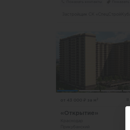
Показать контакты
Показать
Застройщик СК «СпецСтройКуб
2
I
от 43 000
₽
за м
«Открытие»
Краснодар
Прикубанский