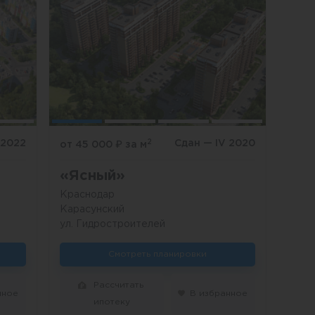
2
I 2022
Сдан — IV 2020
от 45 000
₽
за м
«Ясный»
Краснодар
Карасунский
ул. Гидростроителей
Смотреть планировки
Рассчитать
нное
В избранное
ипотеку