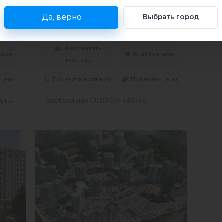
ул. Гидростроителей
Да, верно
Выбрать город
Смотреть планировки
Рассчитать
нное
В избранное
ипотеку
 цены
Показать контакты
Показать цены
ань»
Застройщик ООО СК «АСК»