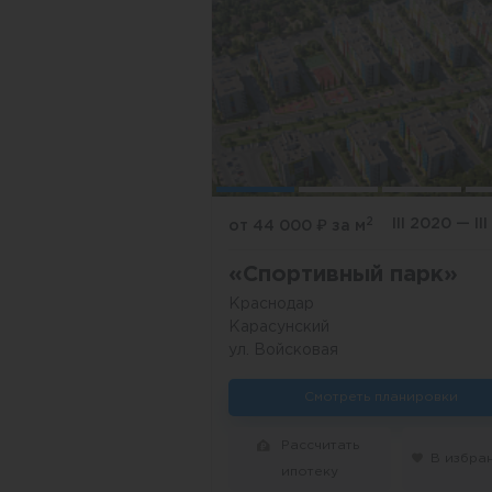
2
III 2020 — II
от 44 000
₽
за м
«Спортивный парк»
Краснодар
Карасунский
ул. Войсковая
Смотреть планировки
Рассчитать
В избра
ипотеку