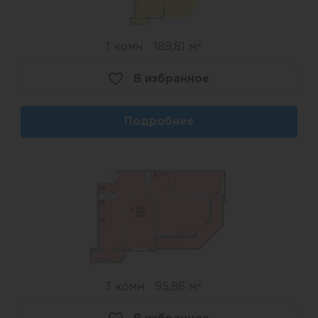
Рукой подать до Ботанического сада – одного
из любимых мест отдыха горожан.
2
1 комн
189,81 м
Через микрорайон курсируют несколько
В избранное
маршрутов автобусов, трамваев, маршрутных
такси. От жилого комплекса удобный выезд на
Подробнее
одну из основных улиц города – улицу Красных
Партизан.
2
3 комн
95,86 м