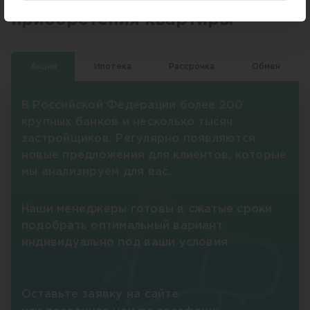
приобретения квартиры
Акции
Ипотека
Рассрочка
Обмен
В Российской Федерации более 200
крупных банков и несколько тысяч
застройщиков. Регулярно появляются
новые предложения для клиентов, которые
мы анализируем для вас.
Наши менеджеры готовы в сжатые сроки
подобрать оптимальный вариант
индивидуально под ваши условия
Оставьте заявку на сайте