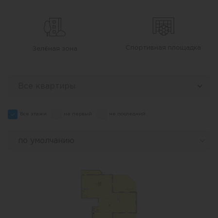
Крытый паркинг рассчитан на 291 место. На
эксплуатируемой кровле подземной парковки
будут размещены открытая стоянка для гостей
и спортивная площадка. Первые этажи домов
Спортивная площадка
Зелёная зона
предназначены под коммерческую
недвижимость и технические помещения.
Все квартиры
Территория огорожена. Въезд по пропускам.
Ведется круглосуточное видео наблюдение.
Все этажи
не первый
не последний
Район с хорошо развитой инфраструктурой
по умолчанию
продолжает продолжает развиваться.
Поблизости от нового комплекса расположены:
лицей “Истэк” и № 64, гимназия 18, детские
сады № 8, № 169, № 63, супермаркет “Магнит”,
ТК Boss House, бальнеолечебница, два фитнес-
центра.