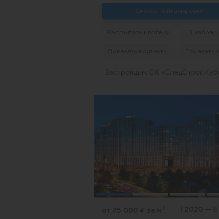
Смотреть планировки
Рассчитать ипотеку
В избран
Показать контакты
Показать 
Застройщик СК «СпецСтройКуб
2
I 2020 — I
от 75 000
₽
за м