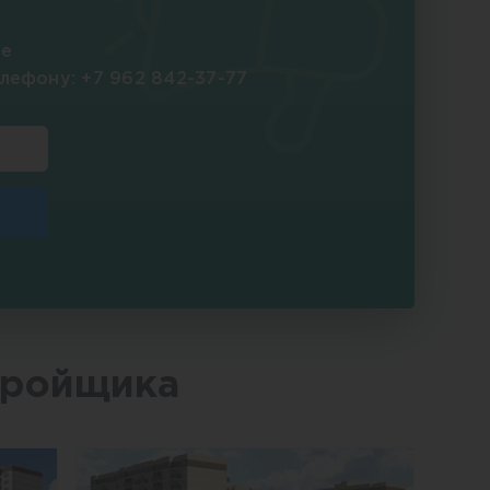
те
елефону:
+7 962 842-37-77
тройщика