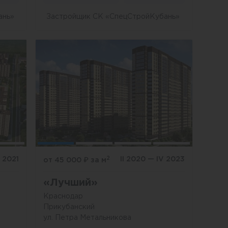
ань»
Застройщик СК «СпецСтройКубань»
2
V 2021
II 2020 — IV 2023
от 45 000
₽
за м
«Лучший»
Краснодар
Прикубанский
ул. Петра Метальникова