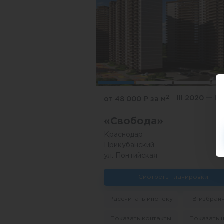
2
III 2020 — I
от 48 000
₽
за м
«Свобода»
Краснодар
Прикубанский
ул. Понтийская
Смотреть планировки
Рассчитать ипотеку
В избран
Показать контакты
Показать 