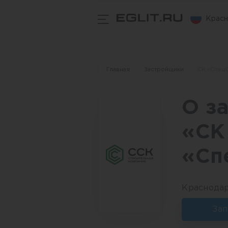
Красн
Главная
Застройщики
СК «Спец
О з
«СК
«Сп
Краснодар,
Зап