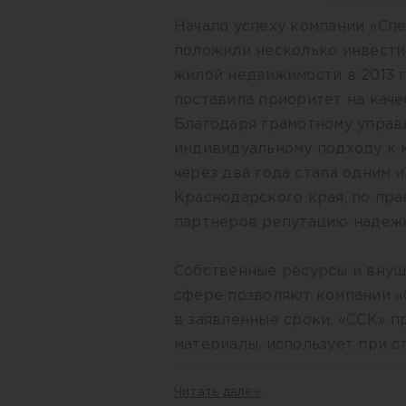
Начало успеху компании «Сп
положили несколько инвести
жилой недвижимости в 2013 г
поставила приоритет на каче
Благодаря грамотному управ
индивидуальному подходу к 
через два года стала одним 
Краснодарского края, по пра
партнеров репутацию надежн
Собственные ресурсы и внуш
сфере позволяют компании «
в заявленные сроки. «ССК» 
материалы, использует при 
сегодня монолитно-кирпичну
уникальны, долговечны и ко
Читать далее