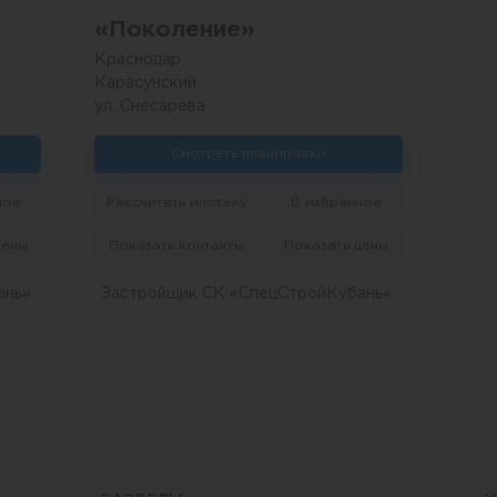
«Поколение»
Краснодар
Карасунский
ул. Снесарева
Смотреть планировки
ное
Рассчитать ипотеку
В избранное
цены
Показать контакты
Показать цены
ань»
Застройщик СК «СпецСтройКубань»