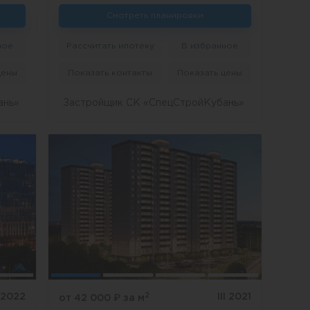
Смотреть планировки
ное
Рассчитать ипотеку
В избранное
цены
Показать контакты
Показать цены
ань»
Застройщик СК «СпецСтройКубань»
2
I 2022
III 2021
от 42 000
₽
за м