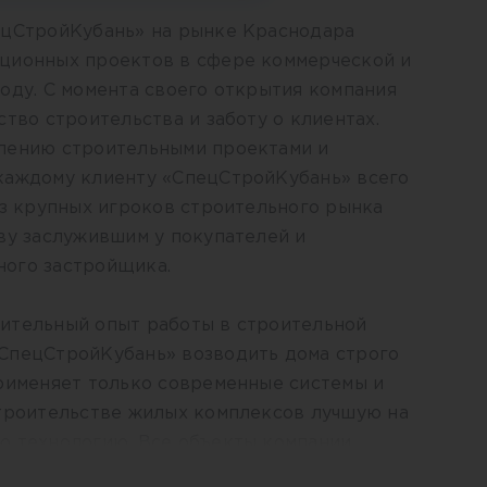
ецСтройКубань» на рынке Краснодара
ционных проектов в сфере коммерческой и
оду. С момента своего открытия компания
ство строительства и заботу о клиентах.
лению строительными проектами и
каждому клиенту «СпецСтройКубань» всего
из крупных игроков строительного рынка
ву заслужившим у покупателей и
ого застройщика.
ительный опыт работы в строительной
СпецСтройКубань» возводить дома строго
применяет только современные системы и
строительстве жилых комплексов лучшую на
ю технологию. Все объекты компании
мфортны.